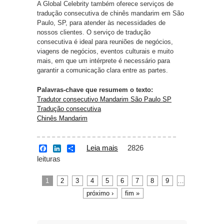
A Global Celebrity também oferece serviços de
tradução consecutiva de chinês mandarim em São
Paulo, SP, para atender às necessidades de
nossos clientes. O serviço de tradução
consecutiva é ideal para reuniões de negócios,
viagens de negócios, eventos culturais e muito
mais, em que um intérprete é necessário para
garantir a comunicação clara entre as partes.
Palavras-chave que resumem o texto:
Tradutor consecutivo Mandarim São Paulo SP
Tradução consecutiva
Chinês Mandarim
Leia mais
sobre Tradutor
2826
F
L
S
a
i
h
leituras
consecutivo
c
n
a
Mandarim São Paulo
e
k
r
b
e
e
SP
1
2
3
4
5
6
7
8
9
…
Páginas
o
d
próximo ›
fim »
o
I
k
n