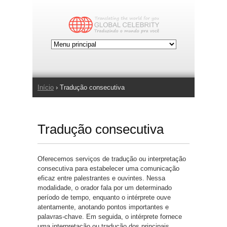
Jump to Navigation
Início
› Tradução consecutiva
Você está aqui
Tradução consecutiva
Oferecemos serviços de tradução ou interpretação
consecutiva para estabelecer uma comunicação
eficaz entre palestrantes e ouvintes. Nessa
modalidade, o orador fala por um determinado
período de tempo, enquanto o intérprete ouve
atentamente, anotando pontos importantes e
palavras-chave. Em seguida, o intérprete fornece
uma interpretação ou tradução dos principais