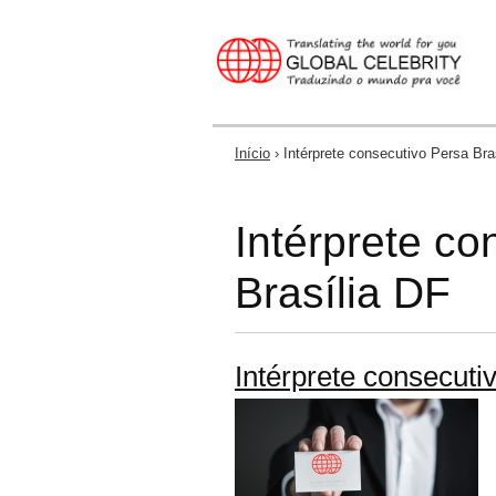
Início
› Intérprete consecutivo Persa Bra
Você está aqui
Intérprete co
Brasília DF
Intérprete consecuti