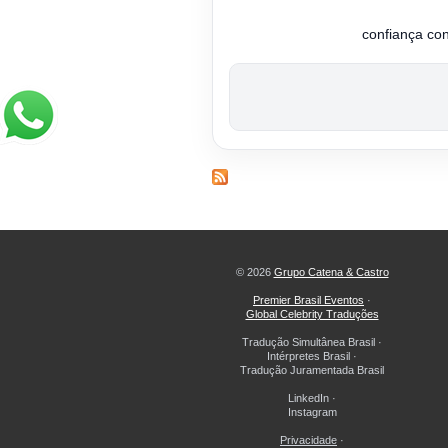
confiança co
© 2026
Grupo Catena & Castro
Premier Brasil Eventos
·
Global Celebrity Traduções
Tradução Simultânea Brasil
·
Intérpretes Brasil
·
Tradução Juramentada Brasil
LinkedIn
·
Instagram
Privacidade
·