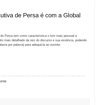
cutiva de Persa é com a Global
a do Persa tem como característica o tom mais pessoal e
o mais detalhado da raíz do discurso e sua essência, podendo
palavra por palavra) para adequá-la ao ouvinte.
prete consecutivo Persa Brasília DF
turas