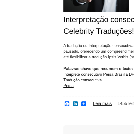
Interpretação conse
Celebrity Traduções!
A tradução ou Interpretação consecutiv
pausado, oferecendo um compreendiment
até flexibilizar a tradução Ipsis Verbis (
Palavras-chave que resumem o texto:
Intérprete consecutivo Persa Brasília DF
Tradução consecutiva
Persa
Leia mais
sobre Intér
1455 lei
F
L
S
a
i
h
c
n
a
e
k
r
b
e
e
o
d
o
I