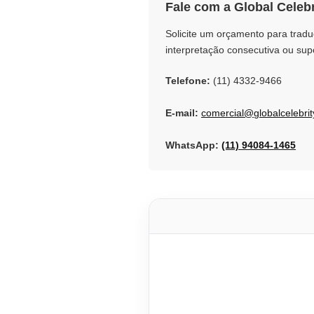
Fale com a Global Celeb
k
n
Solicite um orçamento para tradu
interpretação consecutiva ou sup
Telefone:
(11) 4332-9466
E-mail:
comercial@globalcelebrit
WhatsApp:
(11) 94084-1465