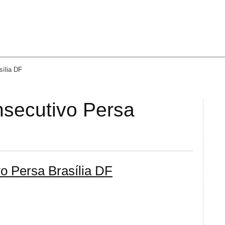
Jump to Navigation
sília DF
nsecutivo Persa
vo Persa Brasília DF