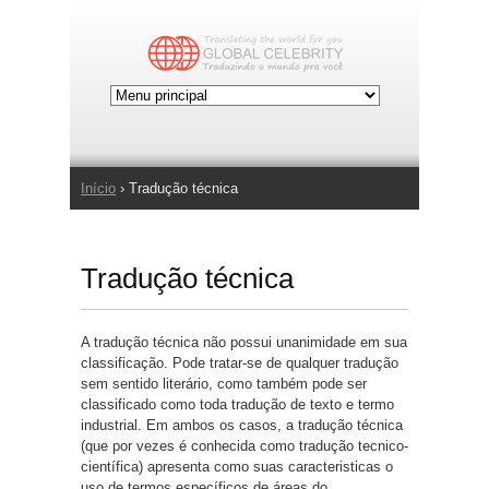
Jump to Navigation
Início
› Tradução técnica
Você está aqui
Tradução técnica
A tradução técnica não possui unanimidade em sua
classificação. Pode tratar-se de qualquer tradução
sem sentido literário, como também pode ser
classificado como toda tradução de texto e termo
industrial. Em ambos os casos, a tradução técnica
(que por vezes é conhecida como tradução tecnico-
científica) apresenta como suas caracteristicas o
uso de termos específicos de áreas do