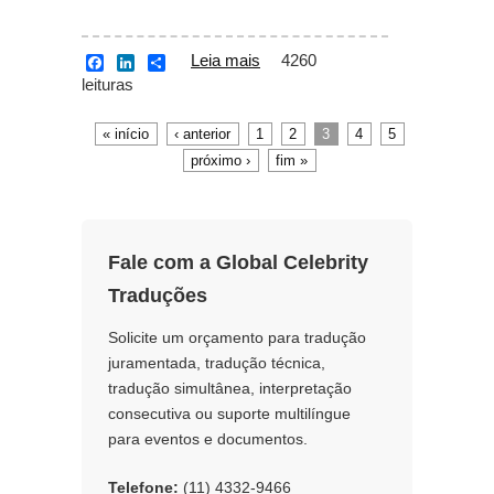
Leia mais
sobre O que é
4260
F
L
S
a
i
h
leituras
tradução simultânea?
c
n
a
e
k
r
b
e
e
« início
‹ anterior
1
2
3
4
5
Páginas
o
d
próximo ›
fim »
o
I
k
n
Fale com a Global Celebrity
Traduções
Solicite um orçamento para tradução
juramentada, tradução técnica,
tradução simultânea, interpretação
consecutiva ou suporte multilíngue
para eventos e documentos.
Telefone:
(11) 4332-9466