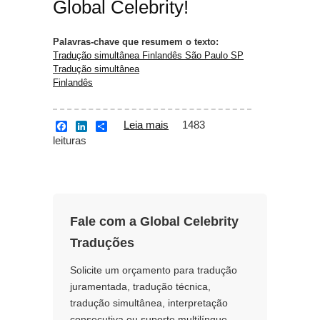
Global Celebrity!
Palavras-chave que resumem o texto:
Tradução simultânea Finlandês São Paulo SP
Tradução simultânea
Finlandês
Leia mais
sobre Tradução
1483
F
L
S
a
i
h
leituras
simultânea Finlandês
c
n
a
São Paulo SP
e
k
r
b
e
e
o
d
o
I
k
n
Fale com a Global Celebrity
Traduções
Solicite um orçamento para tradução
juramentada, tradução técnica,
tradução simultânea, interpretação
consecutiva ou suporte multilíngue