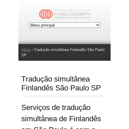
Jump to Navigation
Início
› Tradução simultânea Finlandês São Paulo
Você está aqui
SP
Tradução simultânea
Finlandês São Paulo SP
Serviços de tradução
simultânea de Finlandês