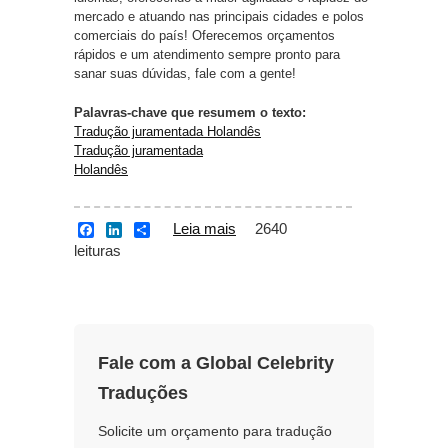
mercado e atuando nas principais cidades e polos
comerciais do país! Oferecemos orçamentos
rápidos e um atendimento sempre pronto para
sanar suas dúvidas, fale com a gente!
Palavras-chave que resumem o texto:
Tradução juramentada Holandês
Tradução juramentada
Holandês
Leia mais
sobre Tradução
2640
F
L
S
a
i
h
leituras
juramentada Holandês
c
n
a
e
k
r
b
e
e
o
d
o
I
k
n
Fale com a Global Celebrity
Traduções
Solicite um orçamento para tradução