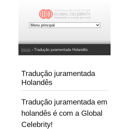
Jump to Navigation
Início
› Tradução juramentada Holandês
Você está aqui
Tradução juramentada
Holandês
Tradução juramentada em
holandês é com a Global
Celebrity!