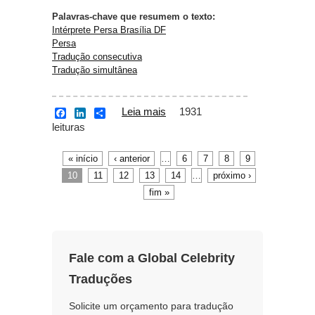
Palavras-chave que resumem o texto:
Intérprete Persa Brasília DF
Persa
Tradução consecutiva
Tradução simultânea
Leia mais
sobre Intérprete Persa
1931
F
L
S
a
i
h
leituras
Brasília DF
c
n
a
e
k
r
b
e
e
« início
‹ anterior
…
6
7
8
9
Páginas
o
d
10
11
12
13
14
…
próximo ›
o
I
k
n
fim »
Fale com a Global Celebrity
Traduções
Solicite um orçamento para tradução