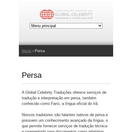
Jump to Navigation
Início
› Persa
Você está aqui
Persa
A Global Celebrity Traduções oferece serviços de
tradução e interpretação em persa, também
conhecido como Farsi, a língua oficial do Irã.
Nossos tradutores são falantes nativos de persa e
possuem um conhecimento avançado da língua, o
que permite fornecer serviços de tradução técnica
e juramentada para documentos como relatórios,