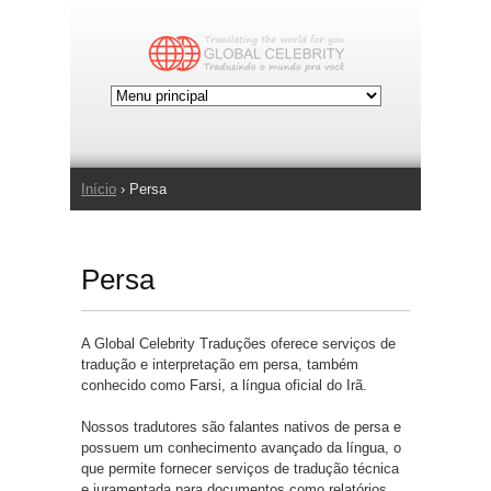
Jump to Navigation
Início
› Persa
Você está aqui
Persa
A Global Celebrity Traduções oferece serviços de
tradução e interpretação em persa, também
conhecido como Farsi, a língua oficial do Irã.
Nossos tradutores são falantes nativos de persa e
possuem um conhecimento avançado da língua, o
que permite fornecer serviços de tradução técnica
e juramentada para documentos como relatórios,