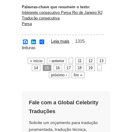
Palavras-chave que resumem o texto:
Intérprete consecutivo Persa Rio de Janeiro RJ
Tradução consecutiva
Persa
Leia mais
sobre Intérprete
1315
F
L
S
a
i
h
leituras
consecutivo Persa Rio
c
n
a
de Janeiro RJ
e
k
r
b
e
e
« início
‹ anterior
…
11
12
13
Páginas
o
d
14
15
16
17
18
19
…
o
I
k
n
próximo ›
fim »
Fale com a Global Celebrity
Traduções
Solicite um orçamento para tradução
juramentada, tradução técnica,