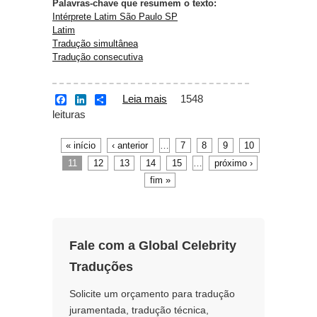
Palavras-chave que resumem o texto:
Intérprete Latim São Paulo SP
Latim
Tradução simultânea
Tradução consecutiva
Leia mais
sobre Intérprete Latim
1548
F
L
S
a
i
h
leituras
São Paulo SP
c
n
a
e
k
r
b
e
e
« início
‹ anterior
…
7
8
9
10
Páginas
o
d
11
12
13
14
15
…
próximo ›
o
I
k
n
fim »
Fale com a Global Celebrity
Traduções
Solicite um orçamento para tradução
juramentada, tradução técnica,