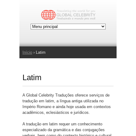
Jump to Navigation
Início
› Latim
Você está aqui
Latim
A Global Celebrity Traduções oferece serviços de
tradução em latim, a língua antiga utilizada no
Império Romano e ainda hoje usada em contextos
acadêmicos, eclesiásticos e jurídicos.
A tradução em latim requer um conhecimento
especializado da gramática e das conjugações
verbais, bem como do contexto histórico e cultural.