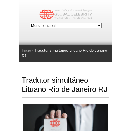
Jump to Navigation
Início
› Tradutor simultâneo Lituano Rio de Janeiro
Você está aqui
RJ
Tradutor simultâneo
Lituano Rio de Janeiro RJ