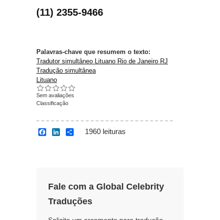
(11) 2355-9466
Palavras-chave que resumem o texto:
Tradutor simultâneo Lituano Rio de Janeiro RJ
Tradução simultânea
Lituano
Sem avaliações
Classificação
1960 leituras
F
L
S
a
i
h
c
n
a
e
k
r
b
e
e
o
d
o
I
Fale com a Global Celebrity
k
n
Traduções