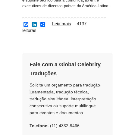
e suporte técnico para a comunicação entre
executivos de diversos países da América Latina.
Leia mais
sobre Global Celebrity
4137
F
L
S
a
i
h
leituras
Traduções garante o
c
n
a
sucesso da tradução
e
k
r
b
e
e
simultânea do evento
o
d
OFFSITE LATAM da
o
I
Equinix
k
n
Fale com a Global Celebrity
Traduções
Solicite um orçamento para tradução
juramentada, tradução técnica,
tradução simultânea, interpretação
consecutiva ou suporte multilíngue
para eventos e documentos.
Telefone:
(11) 4332-9466