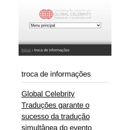
Jump to Navigation
Início
› troca de informações
Você está aqui
troca de informações
Global Celebrity
Traduções garante o
sucesso da tradução
simultânea do evento