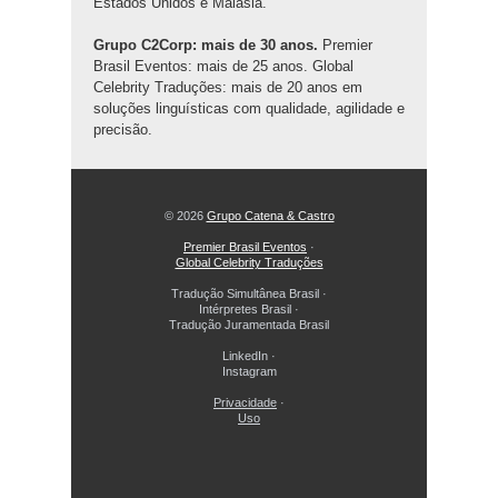
Estados Unidos e Malásia.
Grupo C2Corp: mais de 30 anos.
Premier
Brasil Eventos: mais de 25 anos. Global
Celebrity Traduções: mais de 20 anos em
soluções linguísticas com qualidade, agilidade e
precisão.
© 2026
Grupo Catena & Castro
Premier Brasil Eventos
·
Global Celebrity Traduções
Tradução Simultânea Brasil
·
Intérpretes Brasil
·
Tradução Juramentada Brasil
LinkedIn
·
Instagram
Privacidade
·
Uso