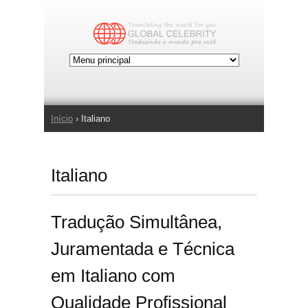
Jump to Navigation
Início
› Italiano
Você está aqui
Italiano
Tradução Simultânea,
Juramentada e Técnica
em Italiano com
Qualidade Profissional