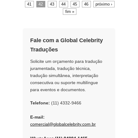
o
d
41
42
43
44
45
46
próximo ›
o
I
k
n
fim »
Fale com a Global Celebrity
Traduções
Solicite um orçamento para tradução
juramentada, tradução técnica,
tradução simultânea, interpretação
consecutiva ou suporte multilíngue
para eventos e documentos.
Telefone:
(11) 4332-9466
E-mail:
comercial@globalcelebrity.com.br