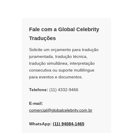
Porsche Brasil na
e
k
r
b
e
e
inauguração da nova
o
d
loja em São Paulo
o
I
com sucesso
k
n
Fale com a Global Celebrity
Traduções
Solicite um orçamento para tradução
juramentada, tradução técnica,
tradução simultânea, interpretação
consecutiva ou suporte multilíngue
para eventos e documentos.
Telefone:
(11) 4332-9466
E-mail:
comercial@globalcelebrity.com.br
WhatsApp:
(11) 94084-1465