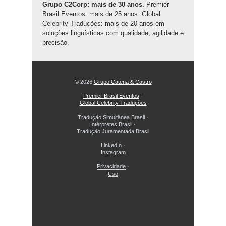
Grupo C2Corp: mais de 30 anos.
Premier
Brasil Eventos: mais de 25 anos. Global
Celebrity Traduções: mais de 20 anos em
soluções linguísticas com qualidade, agilidade e
precisão.
© 2026
Grupo Catena & Castro
Premier Brasil Eventos
·
Global Celebrity Traduções
Tradução Simultânea Brasil
·
Intérpretes Brasil
·
Tradução Juramentada Brasil
LinkedIn
·
Instagram
Privacidade
·
Uso