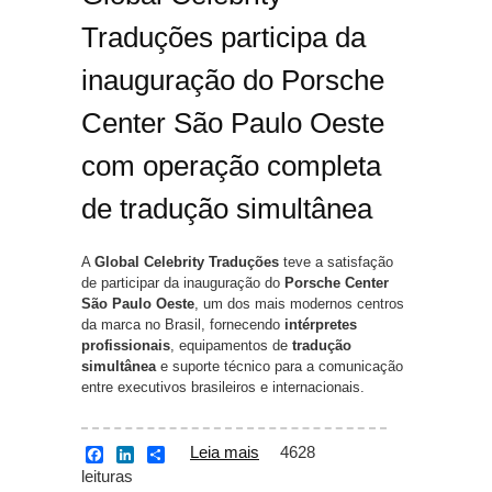
Traduções participa da
inauguração do Porsche
Center São Paulo Oeste
com operação completa
de tradução simultânea
A
Global Celebrity Traduções
teve a satisfação
de participar da inauguração do
Porsche Center
São Paulo Oeste
, um dos mais modernos centros
da marca no Brasil, fornecendo
intérpretes
profissionais
, equipamentos de
tradução
simultânea
e suporte técnico para a comunicação
entre executivos brasileiros e internacionais.
Leia mais
sobre Global Celebrity
4628
F
L
S
a
i
h
leituras
Traduções auxilia
c
n
a