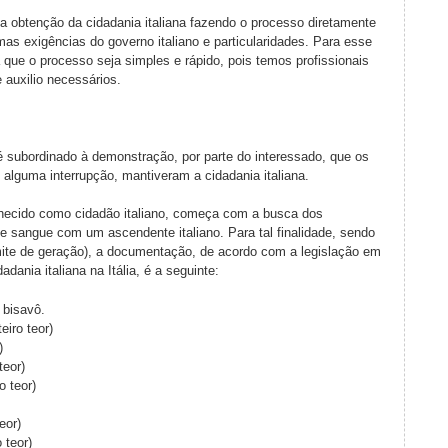
 a obtenção da cidadania italiana fazendo o processo diretamente
mas exigências do governo italiano e particularidades. Para esse
 que o processo seja simples e rápido, pois temos profissionais
e auxilio necessários.
é subordinado à demonstração, por parte do interessado, que os
 alguma interrupção, mantiveram a cidadania italiana.
nhecido como cidadão italiano, começa com a busca dos
sangue com um ascendente italiano. Para tal finalidade, sendo
limite de geração), a documentação, de acordo com a legislação em
dania italiana na Itália, é a seguinte:
o bisavô.
iro teor)
)
teor)
o teor)
eor)
 teor)