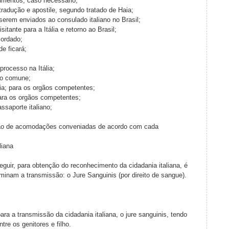
cumentos, caso necessário;
radução e apostile, segundo tratado de Haia;
erem enviados ao consulado italiano no Brasil;
itante para a Itália e retorno ao Brasil;
cordado;
e ficará;
processo na Itália;
no comune;
ia; para os orgãos competentes;
ara os orgãos competentes;
ssaporte italiano;
ão de acomodações conveniadas de acordo com cada
liana
guir, para obtenção do reconhecimento da cidadania italiana, é
rminam a transmissão: o Jure Sanguinis (por direito de sangue).
para a transmissão da cidadania italiana, o jure sanguinis, tendo
tre os genitores e filho.