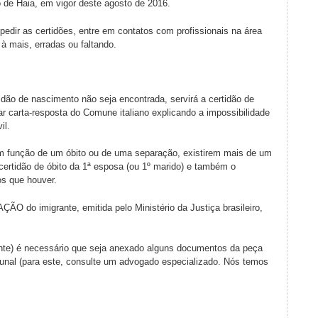
 de Haia, em vigor deste agosto de 2016.
edir as certidões, entre em contatos com profissionais na área
à mais, erradas ou faltando.
 de nascimento não seja encontrada, servirá a certidão de
r carta-resposta do Comune italiano explicando a impossibilidade
il.
ção de um óbito ou de uma separação, existirem mais de um
 certidão de óbito da 1ª esposa (ou 1º marido) e também o
s que houver.
o imigrante, emitida pelo Ministério da Justiça brasileiro,
nte) é necessário que seja anexado alguns documentos da peça
ribunal (para este, consulte um advogado especializado. Nós temos