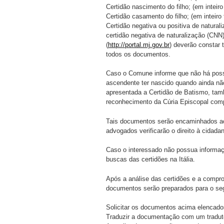
Certidão nascimento do filho; (em inteiro 
Certidão casamento do filho; (em inteiro 
Certidão negativa ou positiva de naturali
certidão negativa de naturalização (CNN)
(
http://portal.mj.gov.br
) deverão constar
todos os documentos.
Caso o Comune informe que não há possibi
ascendente ter nascido quando ainda não 
apresentada a Certidão de Batismo, tamb
reconhecimento da Cúria Episcopal com
Tais documentos serão encaminhados ao Es
advogados verificarão o direito à cidadan
Caso o interessado não possua informaçõ
buscas das certidões na Itália.
Após a análise das certidões e a compro
documentos serão preparados para o se
Solicitar os documentos acima elencados
Traduzir a documentação com um tradut