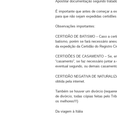
Apostilar documentação segundo tratado
É importante que antes de começar a exp
para que não sejam expedidas certidões 
Observações importantes:
CERTIDÃO DE BATISMO – Caso a certidão
batismo, porém se fará necessário anexa
da expedição da Certidão do Registro Civ
CERTIDÕES DE CASAMENTO – Se, em fun
“casamento”, se faz necessário juntar a
eventual segundo, ou demais casamento
CERTIDÃO NEGATIVA DE NATURALIZAÇÃO d
obtida pela internet.
Também se houver um divórcio (requere
de divórcio, todas cópias feitas pelo T
os melhores!!!)
Da viagem à Itália