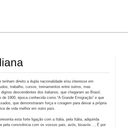
Jump to Navigation
liana
e tenham direito a dupla nacionalidade e/ou interesse em
udos, trabalho, cursos, treinamentos entre outros, mas
, dignos descendentes dos italianos, que chegaram ao Brasil,
ço de 1900, época conhecida como “A Grande Emigração” e que
ssados, que demonstraram força e coragem para deixar a própria
tiva de vida melhor em outro país.
resenta esta forte ligação com a Itália, pela Itália, adquirida
a e pela convivência com os vossos pais, avós, bisavós…; É por