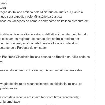
teor)
teor)
zação do italiano emitida pelo Ministério da Justiça. Quanto à
 que será expedida pelo Ministério da Justiça
 todas as variações do nome e sobrenome do italiano presente em
lidade de emissão do estratto dell’atto di nascita, pelo fato do
existiam os registros de estado civil na Itália, poderá ser
ém em original, emitida pela Paróquia local e contendo o
petente pela Paróquia de emissão.
critório Cidadania Italiana situado no Brasil e na Itália onde os
ia.
es ou documentos do italiano, o nosso escritório fará estas
vação do direito ao reconhecimento da cidadania italiana, os
guinte passo:
 com data recente em inteiro teor com firma reconhecida;
or juramentado