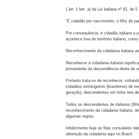
L’art. 1 lett. a) da Lei italiana nº 91, de
“É cidadão por nascimento, o filho de p
Por consequência, é cidadão italiano a
acontece fora do território italiano, como
Reconhecimento da cidadania italiana aos
Reconhecer a cidadania italiana significa 
proveniente da descendência direta de u
Portanto trata-se de reconhecer, voltand
cidadãos estrangeiros (brasileiros) de se
geração), descendentes em linha reta de 
Todos os descendentes de italianos (filho
reconhecimento da cidadania italiana, 
algumas regras.
Infelizmente hoje as filas consulares n
obtenção da cidadania aqui no Brasil.